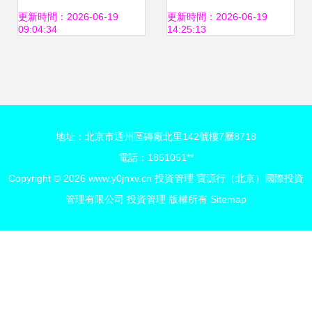
實，市場擴張方向
惠州市宏升教育投
更新時間：2026-06-19
更新時間：2026-06-19
09:04:34
14:25:13
有待明確，關注高
資管理有限責任公
質量項目投資機遇
司的資產管理服務
地址：北京市通州區磚廠北里142號樓7層8718
電話：1851051**
Copyright © 2026
www.y0jnxv.cn
投資管理
寶源行（北京）國際投資
管理有限公司
投資管理
版權所有
Sitemap