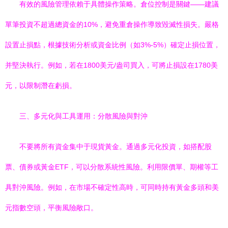
有效的風險管理依賴于具體操作策略。倉位控制是關鍵——建議
單筆投資不超過總資金的10%，避免重倉操作導致毀滅性損失。嚴格
設置止損點，根據技術分析或資金比例（如3%-5%）確定止損位置，
并堅決執行。例如，若在1800美元/盎司買入，可將止損設在1780美
元，以限制潛在虧損。
三、多元化與工具運用：分散風險與對沖
不要將所有資金集中于現貨黃金。通過多元化投資，如搭配股
票、債券或黃金ETF，可以分散系統性風險。利用限價單、期權等工
具對沖風險。例如，在市場不確定性高時，可同時持有黃金多頭和美
元指數空頭，平衡風險敞口。