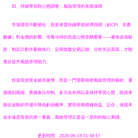
四、持續學習與心態調整：風險管理的長期保障
市場環境不斷變化，投資者需持續學習經濟指標（如CPI、非農
數據）對金價的影響。培養冷靜的投資心態至關重要——避免追漲殺
跌，制定計劃并嚴格執行。定期復盤交易記錄，分析失誤原因，才能
逐步提升風險管理能力。
投資現貨黃金絕非賭博，而是一門需要精密風險管理的藝術。通
過識別風險、實施倉位控制、多元化布局以及保持學習心態，投資者
能在波動的市場中降低虧損概率，實現長期穩健收益。記住，保護本
金永遠是投資的第一要義，風險管理正是這一原則的核心實踐。
更新時間：2026-06-19 01:48:57