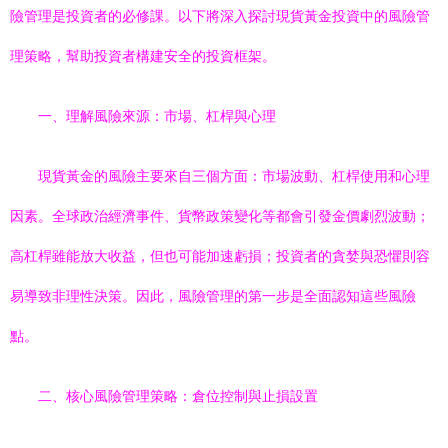
險管理是投資者的必修課。以下將深入探討現貨黃金投資中的風險管
理策略，幫助投資者構建安全的投資框架。
一、理解風險來源：市場、杠桿與心理
現貨黃金的風險主要來自三個方面：市場波動、杠桿使用和心理
因素。全球政治經濟事件、貨幣政策變化等都會引發金價劇烈波動；
高杠桿雖能放大收益，但也可能加速虧損；投資者的貪婪與恐懼則容
易導致非理性決策。因此，風險管理的第一步是全面認知這些風險
點。
二、核心風險管理策略：倉位控制與止損設置