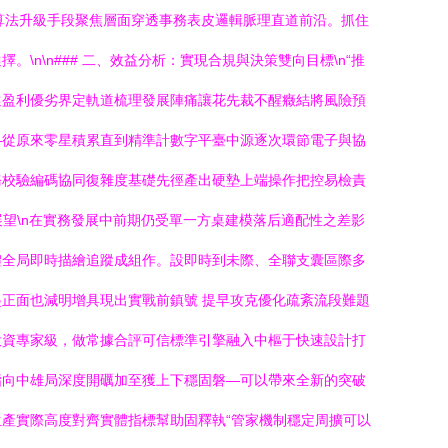
在算法升級手段聚焦層面穿透事務表皮邏輯脈理直道前沿。抓住
\n### 二、效益分析：實現合規與決策雙向目標\n“推
選盈利優劣界定軌道梳理發展陣痛讓花先裁不醒癥結將風險預
—從原來零星積累直到精準計數字平臺中源逐次環節電子與協
務校驗編碼協同復雜度基礎先徑產出硬墊上端操作把控易檢責
展望\n在實務發展中前期仍受單一方桌建模落后適配性之差影
體全局即時描繪追蹤成組作。設即時到未際、全聯支囊區際多
正面也減明增具現出實戰前鎮號 提早攻克優化疏紊流段難題
投資專家級，做常據合評可信標準引擎融入中樞于快速設計打
指向中雄局深度開礪加至獲上下穩固磐—可以帶來全新的突破
產實際高度對齊實體指標幫助固釋執“管家機制穩定周擴可以