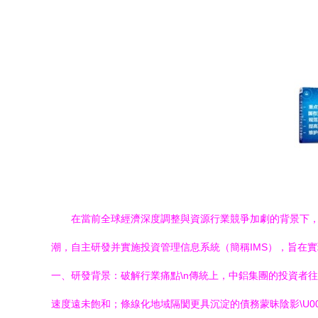
在當前全球經濟深度調整與資源行業競爭加劇的背景下
潮，自主研發并實施投資管理信息系統（簡稱IMS），旨在實
一、研發背景：破解行業痛點\n傳統上，中鋁集團的投資者
速度遠未飽和；條線化地域隔閡更具沉淀的債務蒙昧陰影\U0