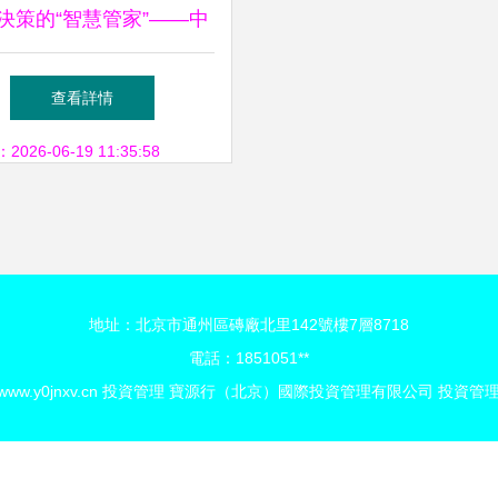
決策的“智慧管家”——中
團投資管理信息系統項目
查看詳情
投資
26-06-19 11:35:58
地址：北京市通州區磚廠北里142號樓7層8718
電話：1851051**
www.y0jnxv.cn
投資管理
寶源行（北京）國際投資管理有限公司
投資管