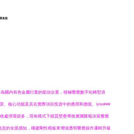
作為國內有色金屬行業的龍頭企業，積極響應數字化轉型浪
核心功能及其在實際項目投資中的應用和價值。\n\n###
回收處理環節多，現有模式下紙質壁壘導致層層匯報決策響應
鍵信息的全面感知，構建剛性模板來增強透明響應操作邏輯升級